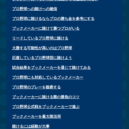
プロ野球への賭けへの確信
プロ野球に賭けるならプロの勝ち金を参考にする
ブックメーカーに賭けて勝つプロがいる
リードしているプロ野球に賭ける
大勝する可能性が高いのはプロ野球
応援しているプロ野球団に賭けよう
試合結果をブックメーカーを通じて賭けてみる
プロ野球にも対処しているブックメーカー
プロ野球のプレーを観察する
ブックメーカーに賭ける際の勝負のコツ
プロ野球公式戦をブックメーカーで遊ぶ
ブックメーカーを最大限活用
賭けるには経験が大事