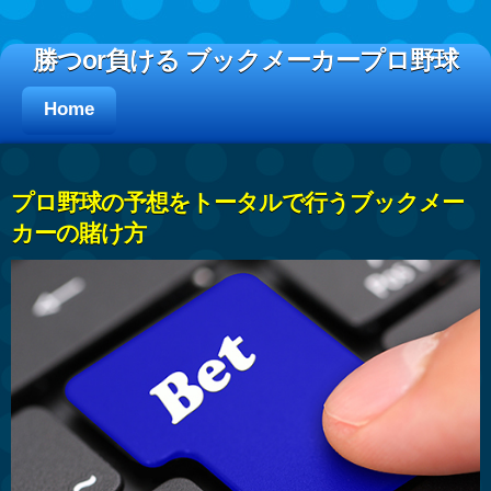
勝つor負ける ブックメーカープロ野球
Home
プロ野球の予想をトータルで行うブックメー
カーの賭け方