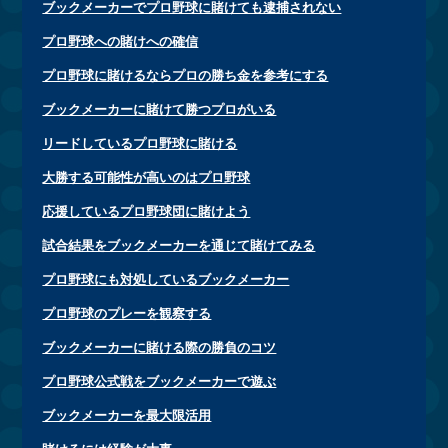
ブックメーカーでプロ野球に賭けても逮捕されない
プロ野球への賭けへの確信
プロ野球に賭けるならプロの勝ち金を参考にする
ブックメーカーに賭けて勝つプロがいる
リードしているプロ野球に賭ける
大勝する可能性が高いのはプロ野球
応援しているプロ野球団に賭けよう
試合結果をブックメーカーを通じて賭けてみる
プロ野球にも対処しているブックメーカー
プロ野球のプレーを観察する
ブックメーカーに賭ける際の勝負のコツ
プロ野球公式戦をブックメーカーで遊ぶ
ブックメーカーを最大限活用