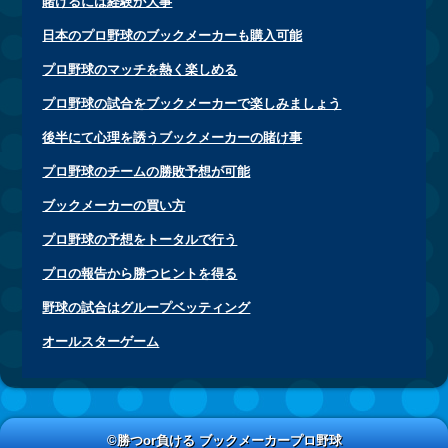
賭けるには経験が大事
日本のプロ野球のブックメーカーも購入可能
プロ野球のマッチを熱く楽しめる
プロ野球の試合をブックメーカーで楽しみましょう
後半にて心理を誘うブックメーカーの賭け事
プロ野球のチームの勝敗予想が可能
ブックメーカーの買い方
プロ野球の予想をトータルで行う
プロの報告から勝つヒントを得る
野球の試合はグループベッティング
オールスターゲーム
©
勝つor負ける ブックメーカープロ野球