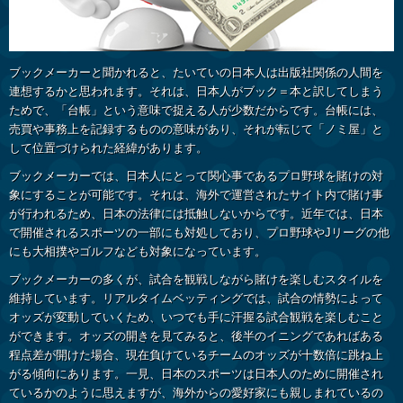
ブックメーカーと聞かれると、たいていの日本人は出版社関係の人間を
連想するかと思われます。それは、日本人がブック＝本と訳してしまう
ためで、「台帳」という意味で捉える人が少数だからです。台帳には、
売買や事務上を記録するものの意味があり、それが転じて「ノミ屋」と
して位置づけられた経緯があります。
ブックメーカーでは、日本人にとって関心事であるプロ野球を賭けの対
象にすることが可能です。それは、海外で運営されたサイト内で賭け事
が行われるため、日本の法律には抵触しないからです。近年では、日本
で開催されるスポーツの一部にも対処しており、プロ野球やJリーグの他
にも大相撲やゴルフなども対象になっています。
ブックメーカーの多くが、試合を観戦しながら賭けを楽しむスタイルを
維持しています。リアルタイムベッティングでは、試合の情勢によって
オッズが変動していくため、いつでも手に汗握る試合観戦を楽しむこと
ができます。オッズの開きを見てみると、後半のイニングであればある
程点差が開けた場合、現在負けているチームのオッズが十数倍に跳ね上
がる傾向にあります。一見、日本のスポーツは日本人のために開催され
ているかのように思えますが、海外からの愛好家にも親しまれているの