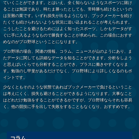
ていくことができます。とはいえ、全く知らないようなスポーツに賭け
ることは無謀であり、時たま勝ったとしても、常時勝ち続けるというの
は至難の業です。いずれ損失が出るようになり、ブックメーカーを続け
たくても続けられないような状況に追い込まれることが考えられます。
こうしたことを避けるためにはよく知ったスポーツ、しかもデータがす
ぐに手に入るようなもので勝負することが求められ、この場合におすす
めなのがプロ野球ということになります。
プロ野球の場合、関連の情報、コラム、ニュースが山のようにあり、ま
たデータに関しても詳細なデータを知ることができます。分析をしよう
と思えばいくらでも分析することができ、プラスに働きやすくなりま
す。勉強のし甲斐があるだけでなく、プロ野球により詳しくなるのもポ
イントです。
少なくともそのような状態であればブックメーカーで負けるということ
は考えにくく、損失も避けることができるようになります。大事なこと
はどれだけ勉強をすることができるかですが、プロ野球ならそれも容易
く、他の競技に手を出して失敗をすることもなくなり、おすすめです。
コラム