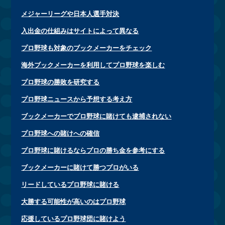
メジャーリーグや日本人選手対決
入出金の仕組みはサイトによって異なる
プロ野球も対象のブックメーカーをチェック
海外ブックメーカーを利用してプロ野球を楽しむ
プロ野球の勝敗を研究する
プロ野球ニュースから予想する考え方
ブックメーカーでプロ野球に賭けても逮捕されない
プロ野球への賭けへの確信
プロ野球に賭けるならプロの勝ち金を参考にする
ブックメーカーに賭けて勝つプロがいる
リードしているプロ野球に賭ける
大勝する可能性が高いのはプロ野球
応援しているプロ野球団に賭けよう