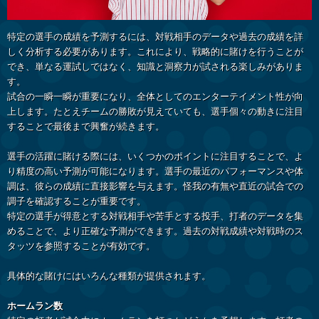
特定の選手の成績を予測するには、対戦相手のデータや過去の成績を詳
しく分析する必要があります。これにより、戦略的に賭けを行うことが
でき、単なる運試しではなく、知識と洞察力が試される楽しみがありま
す。
試合の一瞬一瞬が重要になり、全体としてのエンターテイメント性が向
上します。たとえチームの勝敗が見えていても、選手個々の動きに注目
することで最後まで興奮が続きます。
選手の活躍に賭ける際には、いくつかのポイントに注目することで、よ
り精度の高い予測が可能になります。選手の最近のパフォーマンスや体
調は、彼らの成績に直接影響を与えます。怪我の有無や直近の試合での
調子を確認することが重要です。
特定の選手が得意とする対戦相手や苦手とする投手、打者のデータを集
めることで、より正確な予測ができます。過去の対戦成績や対戦時のス
タッツを参照することが有効です。
具体的な賭けにはいろんな種類が提供されます。
ホームラン数